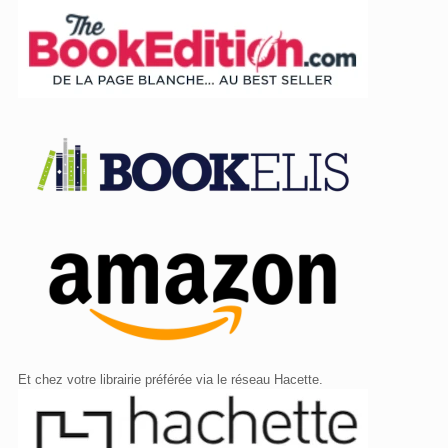
r
n
a
t
i
v
e
:
Et chez votre librairie préférée via le réseau Hacette.