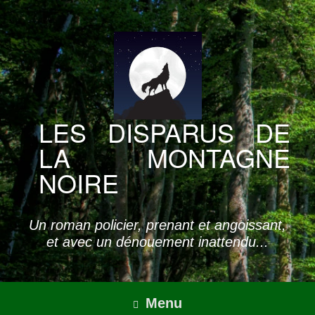
Skip
to
content
LES DISPARUS DE
LA MONTAGNE
NOIRE
Un roman policier, prenant et angoissant,
et avec un dénouement inattendu...
Menu