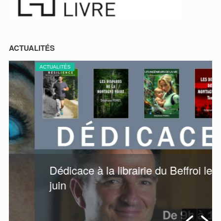
ACTUALITÉS
ACTUALITÉS
A
Dédicace à la librairie du Beffroi le 6
juin