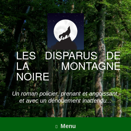
Skip
to
content
LES DISPARUS DE
LA MONTAGNE
NOIRE
Un roman policier, prenant et angoissant,
et avec un dénouement inattendu...
Menu