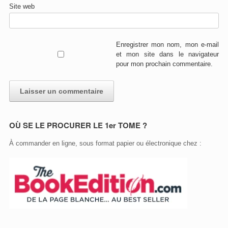
Site web
Enregistrer mon nom, mon e-mail
et mon site dans le navigateur
pour mon prochain commentaire.
A
OÙ SE LE PROCURER LE 1er TOME ?
l
t
À commander en ligne, sous format papier ou électronique chez :
e
r
n
a
t
i
v
e
: